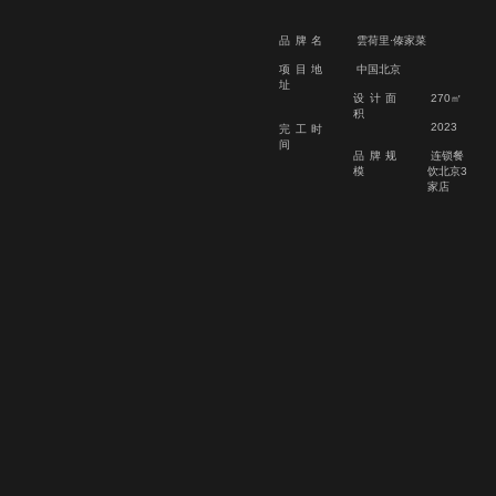
品牌名
雲荷里·傣家菜
项目地
中国北京
址
设计面
270㎡
积
2023
完工时
间
品牌规
连锁餐
模
饮北京3
家店