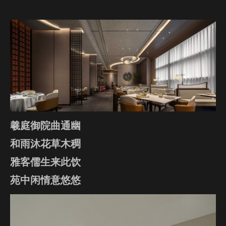
羲庭御院曲通幽
和雨沐花草木稠
雅客儒生来此饮
苑中闲情意悠悠