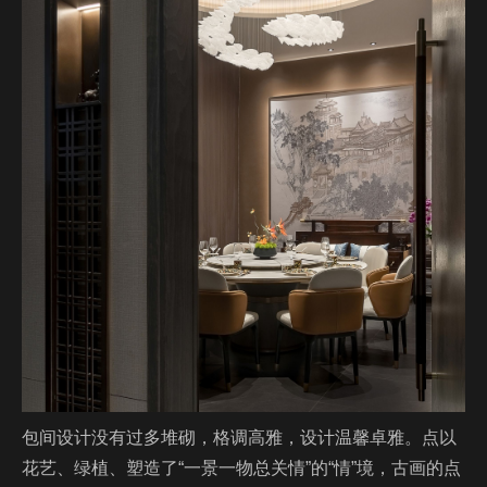
包间设计没有过多堆砌，格调高雅，设计温馨卓雅。点以
花艺、绿植、塑造了“⼀景⼀物总关情”的“情”境，古画的点