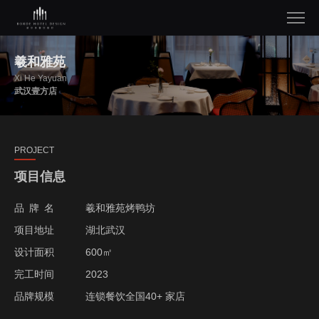
羲和雅苑
Xi He Yayuan
武汉壹方店
PROJECT
项目信息
品牌名
羲和雅苑烤鸭坊
项目地址
湖北武汉
设计面积
600㎡
完工时间
2023
品牌规模
连锁餐饮全国40+ 家店